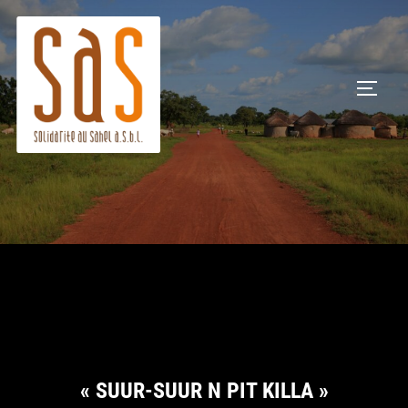
Aller
au
contenu
PERMU
« SUUR-SUUR N PIT KILLA »